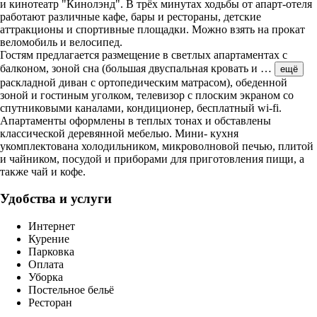
и кинотеатр "Кинолэнд". В трёх минутах ходьбы от апарт-отеля
работают различные кафе, бары и рестораны, детские
аттракционы и спортивные площадки. Можно взять на прокат
веломобиль и велосипед.
Гостям предлагается размещение в светлых апартаментах с
балконом, зоной сна (большая двуспальная кровать и
…
ещё
раскладной диван с ортопедическим матрасом), обеденной
зоной и гостиным уголком, телевизор с плоским экраном со
спутниковыми каналами, кондиционер, бесплатный wi-fi.
Апартаменты оформлены в теплых тонах и обставлены
классической деревянной мебелью. Мини- кухня
укомплектована холодильником, микроволновой печью, плитой
и чайником, посудой и приборами для приготовления пищи, а
также чай и кофе.
Удобства и услуги
Интернет
Курение
Парковка
Оплата
Уборка
Постельное бельё
Ресторан