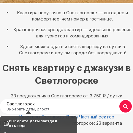
Квартира посуточно в Светлогорске — выгоднее и
комфортнее, чем номер в гостинице.
Краткосрочная аренда квартир — идеальное решение
для туристов и командированных.
Здесь можно сдать и снять квартиру на сутки в
Светлогорске и другом городе без посредников!
Снять квартиру с джакузи в
Светлогорске
23 предложения в Светлогорске oт 3 750
₽
/ сутки
Светлогорск
Выберите даты, 2 гостя
Квартиры
Гостиницы
Дома
Частный сектор
Выберите даты заезда и
Найдём, где остановиться в Светлогорске: 23 варианта
отъезда
Показать на карте